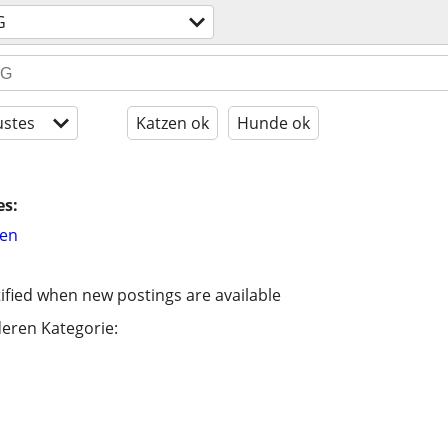
G
stes
Katzen ok
Hunde ok
es:
hen
ified when new postings are available
eren Kategorie: